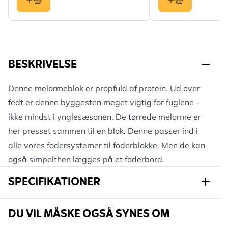
BESKRIVELSE
Denne melormeblok er propfuld af protein. Ud over
fedt er denne byggesten meget vigtig for fuglene -
ikke mindst i ynglesæsonen. De tørrede melorme er
her presset sammen til en blok. Denne passer ind i
alle vores fodersystemer til foderblokke. Men de kan
også simpelthen lægges på et foderbord.
SPECIFIKATIONER
Varenummer
106640119
DU VIL MÅSKE OGSÅ SYNES OM