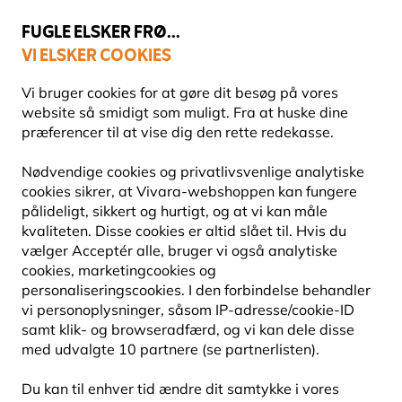
💛
Sensommertilbud
: Spar
op til 15%
!
FUGLE ELSKER FRØ...
VI ELSKER COOKIES
Fri fragt over 499 kr.
Vi bruger cookies for at gøre dit besøg på vores
website så smidigt som muligt. Fra at huske dine
præferencer til at vise dig den rette redekasse.
Fuglefoder
Melorme
Nødvendige cookies og privatlivsvenlige analytiske
cookies sikrer, at Vivara-webshoppen kan fungere
pålideligt, sikkert og hurtigt, og at vi kan måle
10% RABAT
kvaliteten. Disse cookies er altid slået til. Hvis du
vælger Acceptér alle, bruger vi også analytiske
cookies, marketingcookies og
personaliseringscookies. I den forbindelse behandler
vi personoplysninger, såsom IP-adresse/cookie-ID
samt klik- og browseradfærd, og vi kan dele disse
med udvalgte 10 partnere (se partnerlisten).
Du kan til enhver tid ændre dit samtykke i vores