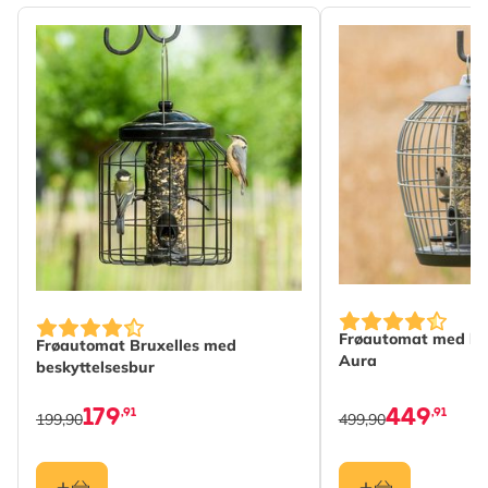
Frøautomat med be
Frøautomat Bruxelles med
Aura
beskyttelsesbur
179
449
,91
,91
199,90
499,90