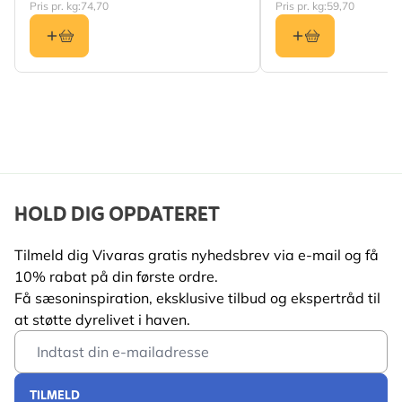
Egnet til
Fugleborde, Eky’okulya
Pris pr. kg:
74,70
Pris pr. kg:
59,70
ekyetongodde
Egnet
Fugl
dyreliv
Egnet til
Blåmejse, Musvit,
Sortmejse, Topmejse,
Halemejse, Gråspurv,
Skovspurv, Rødhals,
HOLD DIG OPDATERET
Sangdrossel, Stær,
Gærdesmutte, Solsort
Tilmeld dig Vivaras gratis nyhedsbrev via e-mail og få
10% rabat på din første ordre.
Få sæsoninspiration, eksklusive tilbud og ekspertråd til
at støtte dyrelivet i haven.
Email Address
TILMELD