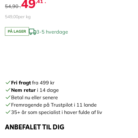
49
,41 .
54,90 .
549,00
per kg
3-5 hverdage
PÅ LAGER
Fri fragt
fra 499 kr
Nem retur
i 14 dage
Betal nu eller senere
Fremragende på Trustpilot i 11 lande
35+ år som specialist i haver fulde af liv
ANBEFALET TIL DIG