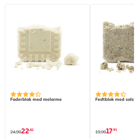
Mærke
CJ Wildlife
Bredde
113 mm
Højde
134 mm
Længde
40 mm
Vægt
0.09 kg
Læs mere
Kalorier (pr.
511
100 g)
Hovedingredienser
Tørrede melorme,
Bindemiddel
Foderblok med melorme
Fedtblok med solsik
Analytiske
Råprotein 53.4%, Råfedt
ingredienser
23.6%, Råfibre 5.7%,
Råaske 2.9%,
22
Kulhydrater 12.63%
17
,41
,91
24,90
19,90