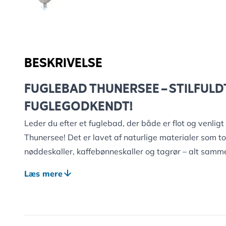
BESKRIVELSE
FUGLEBAD THUNERSEE – STILFUL
FUGLEGODKENDT!
Leder du efter et fuglebad, der både er flot og venli
Thunersee! Det er lavet af naturlige materialer som 
nøddeskaller, kaffebønneskaller og tagrør – alt samm
Det er 100 % bionedbrydeligt og en sand fornøjelse fo
Læs mere
Thunersee er ikke kun pæn – den er også stærk! Den kla
problemer, og det smarte design gør den nem at reng
vinterslurke – dette fuglebad er klar til at byde fjer
rundt.