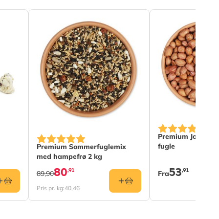
The price depend
Premium Jordnødde
fugle
Premium Sommerfuglemix
med hampefrø 2 kg
80
53
,91
,91
89,90
Fra
Pris pr. kg:
40,46