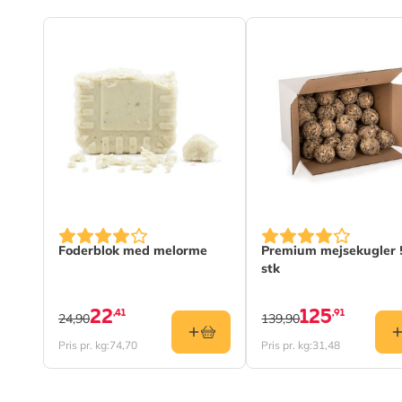
Farve
Grå
Foderblok med melorme
Premium mejsekugler 
stk
22
125
,41
,91
24,90
139,90
Pris pr. kg:
74,70
Pris pr. kg:
31,48