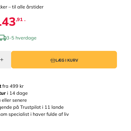
ker – til alle årstider
143
,91 .
3-5 hverdage
LÆG I KURV
t
fra 499 kr
tur
i 14 dage
 eller senere
ende på Trustpilot i 11 lande
om specialist i haver fulde af liv