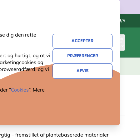
Kontakt os
Fremragende
-
4.6
/5
se dig den rette
ACCEPTER
LOG IND
KURV
t og hurtigt, og at vi
PRÆFERENCER
 marketingcookies og
ERI
GAVER
NYHEDER
TILBUD
 browseradfærd, og vi
AFVIS
der “
Cookies
”. Mere
BAD THUNERSEE
e bad og drikke – 2-i-1 løsning
tig – fremstillet af plantebaserede materialer