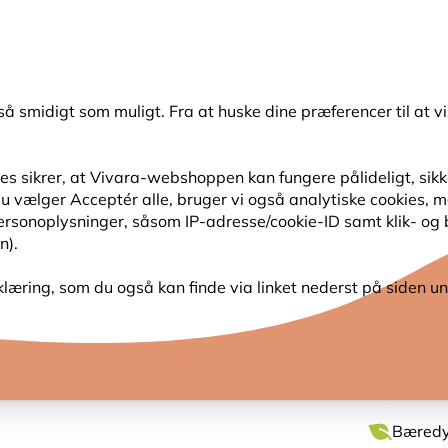
💛
Sensommertilbud
: Spar
op til 15%
!
så smidigt som muligt. Fra at huske dine præferencer til at vi
Søg
s sikrer, at Vivara-webshoppen kan fungere pålideligt, sikker
s du vælger Acceptér alle, bruger vi også analytiske cookies,
SER
HAVENS DYR
PLANTEFRØ
FUGLEKIGG
personoplysninger, såsom IP-adresse/cookie-ID samt klik- og
n).
e
klæring, som du også kan finde via linket nederst på siden un
FUGLE
Til båd
Bæredyg