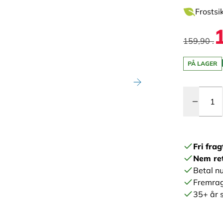
Frostsik
159,90 .
PÅ LAGER
Antal
Fri frag
Nem re
Betal nu
Fremrag
35+ år s