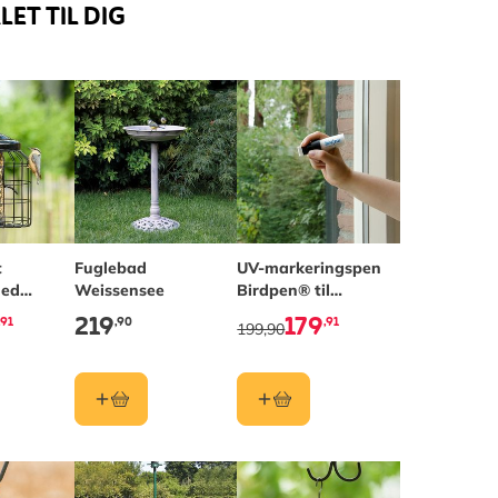
ET TIL DIG
t
Fuglebad
UV-markeringspen
med
Weissensee
Birdpen® til
sbur
fuglesikre vinduer
219
179
,91
,90
,91
199,90