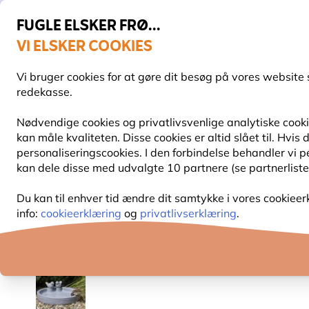
FUGLE ELSKER FRØ...
VI ELSKER COOKIES
Topbedømt i 11 lande
Fri fragt over 499 kr.
Vi bruger cookies for at gøre dit besøg på vores website 
redekasse.
Nødvendige cookies og privatlivsvenlige analytiske cookie
kan måle kvaliteten. Disse cookies er altid slået til. Hvi
FUGLEFODER
FUGLEFODERHUSE
REDEKAS
personaliseringscookies. I den forbindelse behandler vi 
kan dele disse med udvalgte 10 partnere (se partnerliste
Fuglefoderhuse
Fuglebade
Fuglebad Thunerse
Du kan til enhver tid ændre dit samtykke i vores cookieer
info:
cookieerklæring
og
privatlivserklæring
.
10% RABAT