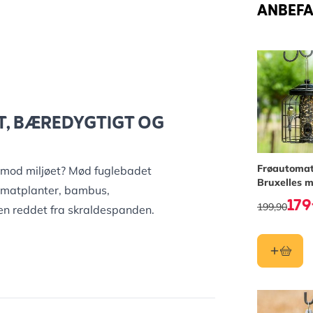
ANBEFAL
DT, BÆREDYGTIGT OG
Frøautoma
gt mod miljøet? Mød fuglebadet
Bruxelles 
tomatplanter, bambus,
beskyttelse
179
199,90
en reddet fra skraldespanden.
r dine havefugle.
rer frost helt ned til -10 °C uden
øre. Om det er sommerplask eller
ede venner velkommen hele året