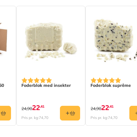
50
Foderblok med insekter
Foderblok suprême
22
22
,41
,41
24,90
24,90
Pris pr. kg:
74,70
Pris pr. kg:
74,70