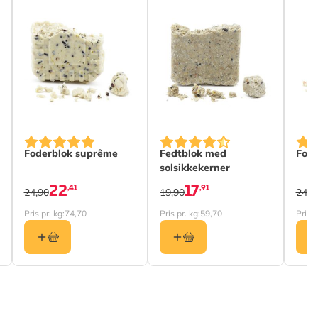
Foderblok suprême
Fedtblok med
Fode
solsikkekerner
22
17
,41
,91
24,90
19,90
24,9
Pris pr. kg:
74,70
Pris pr. kg:
59,70
Pris p