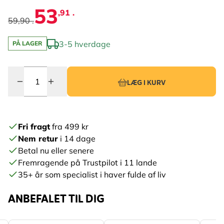
53
,91 .
59,90 .
3-5 hverdage
PÅ LAGER
Antal
LÆG I KURV
Fri fragt
fra 499 kr
Nem retur
i 14 dage
Betal nu eller senere
Fremragende på Trustpilot i 11 lande
35+ år som specialist i haver fulde af liv
ANBEFALET TIL DIG