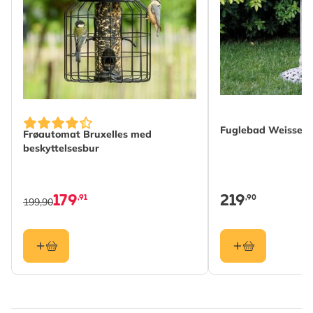
Vægt
0.32 kg
Læs mere
Egnet
Fugl
dyreliv
Egnet til
Gråspurv, Solsort, Musvit,
Blåmejse, Rødhals,
Fuglebad Weissen
Gærdesmutte, Bogfinke,
Frøautomat Bruxelles med
Stor Flagspætte, Stær,
beskyttelsesbur
Spætmejse, Træløber,
Sortmejse, Halemejse,
179
219
,91
,90
Pandestjert, Sumpmejse,
199,90
Topmejse, Skovspurv,
Grønirisk, Stillits
Farve
Brun
Materiale
Træ (FSC® 100%), Metal