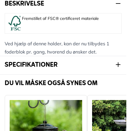
BESKRIVELSE
Fremstillet af FSC® certificeret materiale
Ved hjælp af denne holder, kan der nu tilbydes 1
foderblok pr. gang, hvorend du ønsker det.
SPECIFIKATIONER
Varenummer
350550119
DU VIL MÅSKE OGSÅ SYNES OM
Mærke
CJ Wildlife
Bredde
175 mm
Højde
194 mm
Længde
70 mm