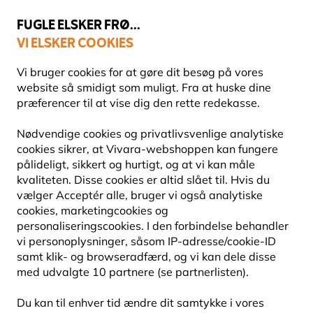
💛
Sensommertilbud
: Spar
op til 15%
!
FUGLE ELSKER FRØ...
VI ELSKER COOKIES
Topbedømt i 11 lande
Vi bruger cookies for at gøre dit besøg på vores
website så smidigt som muligt. Fra at huske dine
præferencer til at vise dig den rette redekasse.
Fuglefoderhuse
Fuglefoderhuse til fedtprodukter
Nødvendige cookies og privatlivsvenlige analytiske
cookies sikrer, at Vivara-webshoppen kan fungere
pålideligt, sikkert og hurtigt, og at vi kan måle
10% RABAT
kvaliteten. Disse cookies er altid slået til. Hvis du
vælger Acceptér alle, bruger vi også analytiske
cookies, marketingcookies og
personaliseringscookies. I den forbindelse behandler
vi personoplysninger, såsom IP-adresse/cookie-ID
samt klik- og browseradfærd, og vi kan dele disse
med udvalgte 10 partnere (se partnerlisten).
Du kan til enhver tid ændre dit samtykke i vores