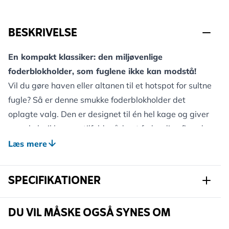
BESKRIVELSE
En kompakt klassiker: den miljøvenlige
foderblokholder, som fuglene ikke kan modstå!
Vil du gøre haven eller altanen til et hotspot for sultne
fugle? Så er denne smukke foderblokholder det
oplagte valg. Den er designet til én hel kage og giver
en enkel, sikker og stilfuld måde at fodre dine fjerede
venner på. Fås i antracitgrå, blå eller brun – og
Læs mere
passer naturligt ind i enhver udendørs indretning,
samtidig med at den skiller sig ud på det vigtigste:
SPECIFIKATIONER
kvalitet og effekt.
Fremstillet af slidstærke, plantebaserede materialer,
Varenummer
301140119
DU VIL MÅSKE OGSÅ SYNES OM
så den holder længe og er skånsom mod miljøet. Det
netfri design gør det sikkert for fuglene at sidde og
Mærke
CJ Wildlife