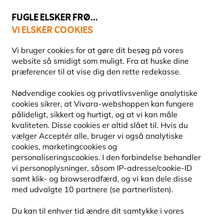
💛
Sensommertilbud
: Spar
op til 15%
!
FUGLE ELSKER FRØ...
VI ELSKER COOKIES
Topbedømt i 11 lande
Fri fragt over 499 kr.
Vi bruger cookies for at gøre dit besøg på vores
website så smidigt som muligt. Fra at huske dine
præferencer til at vise dig den rette redekasse.
Fuglefoderhuse
Fuglefoderhuse til fedtprodukter
Nødvendige cookies og privatlivsvenlige analytiske
cookies sikrer, at Vivara-webshoppen kan fungere
pålideligt, sikkert og hurtigt, og at vi kan måle
10% RABAT
kvaliteten. Disse cookies er altid slået til. Hvis du
vælger Acceptér alle, bruger vi også analytiske
cookies, marketingcookies og
personaliseringscookies. I den forbindelse behandler
vi personoplysninger, såsom IP-adresse/cookie-ID
samt klik- og browseradfærd, og vi kan dele disse
med udvalgte 10 partnere (se partnerlisten).
Du kan til enhver tid ændre dit samtykke i vores