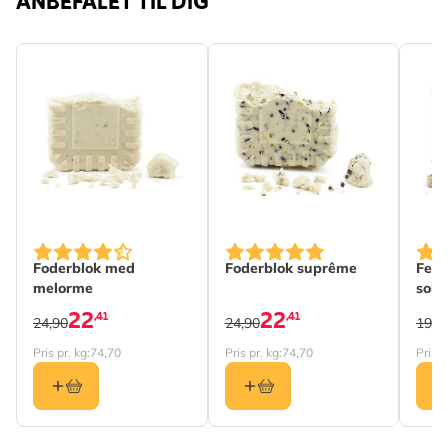
ANBEFALET TIL DIG
Foderblok med
Foderblok suprême
Fedt
melorme
sols
22
22
,41
,41
24,90
24,90
19,9
Pris pr. kg:
74,70
Pris pr. kg:
74,70
Pris p