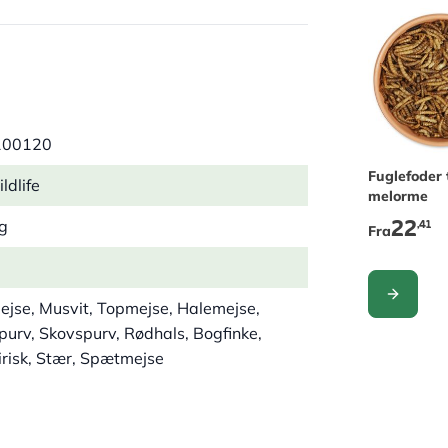
100120
The price 
Fuglefoder 
ldlife
melorme
22
,41
kg
Fra
KONFIGUR
ejse, Musvit, Topmejse, Halemejse,
purv, Skovspurv, Rødhals, Bogfinke,
irisk, Stær, Spætmejse
ik