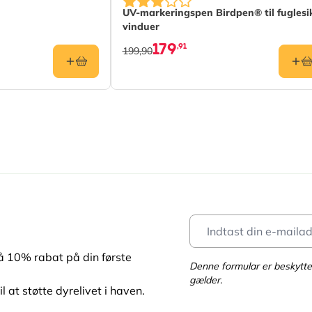
UV-markeringspen Birdpen® til fuglesi
vinduer
179
,91
199,90
få 10% rabat på din første
Denne formular er beskyt
gælder.
l at støtte dyrelivet i haven.