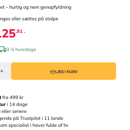
get – hurtig og nem genopfyldning
ges eller sættes på stolpe
125
,91 .
3-5 hverdage
LÆG I KURV
t
fra 499 kr
tur
i 14 dage
 eller senere
ende på Trustpilot i 11 lande
om specialist i haver fulde af liv