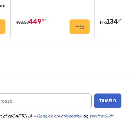
kre
449
134
,91
,91
499,90
Fra
Email Address
TILMELD
tet af reCAPTCHA –
Googles privatlivspolitik
og
servicevilkår