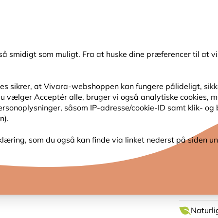
💛
Sensommertilbud
: Spar
op til 15%
!
så smidigt som muligt. Fra at huske dine præferencer til at vi
Søg
s sikrer, at Vivara-webshoppen kan fungere pålideligt, sikker
s du vælger Acceptér alle, bruger vi også analytiske cookies,
SER
HAVENS DYR
PLANTEFRØ
FUGLEKIGG
personoplysninger, såsom IP-adresse/cookie-ID samt klik- og
n).
Frøautomat Challenger 38 cm (4 foderhuller)
klæring, som du også kan finde via linket nederst på siden un
FRØAU
(4 FO
Naturlig