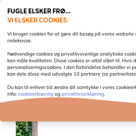
FUGLE ELSKER FRØ...
VI ELSKER COOKIES
Topbedømt i 11 lande
Fri fragt over 499 kr.
Vi bruger cookies for at gøre dit besøg på vores website 
redekasse.
Nødvendige cookies og privatlivsvenlige analytiske cookie
kan måle kvaliteten. Disse cookies er altid slået til. Hvi
FUGLEFODER
FUGLEFODERHUSE
REDEKAS
personaliseringscookies. I den forbindelse behandler vi 
kan dele disse med udvalgte 10 partnere (se partnerliste
Fuglefoderhuse
Frøautomater og foderautomater
Du kan til enhver tid ændre dit samtykke i vores cookieer
info:
cookieerklæring
og
privatlivserklæring
.
10% RABAT