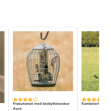
The price depen
Frøautomat med beskyttelsesbur
Kombineringsst
Aura