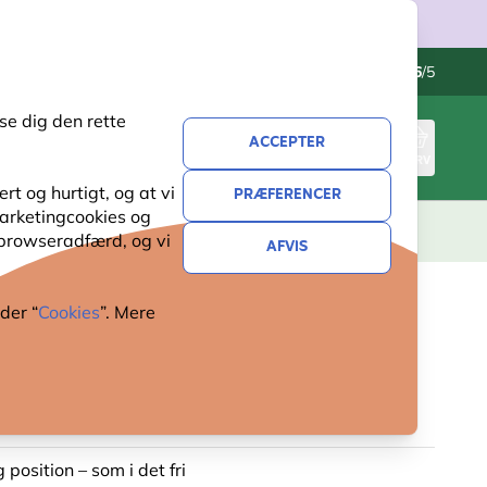
Kontakt os
Fremragende
-
4.6
/5
se dig den rette
ACCEPTER
LOG IND
KURV
t og hurtigt, og at vi
PRÆFERENCER
 marketingcookies og
ERI
GAVER
NYHEDER
TILBUD
 browseradfærd, og vi
AFVIS
der “
Cookies
”. Mere
TOMAT CHALLENGER 38 CM
DERHULLER)
 position – som i det fri