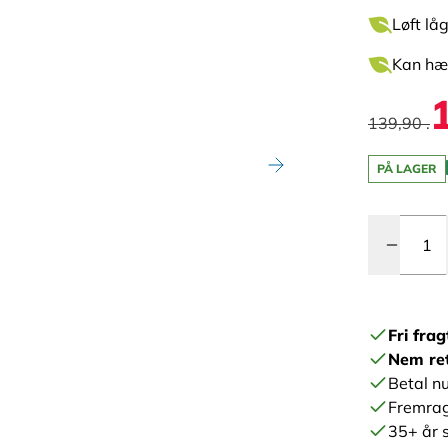
Løft lå
Kan hæn
139,90 .
PÅ LAGER
Antal
Fri frag
Nem re
Betal nu
Fremrag
35+ år s