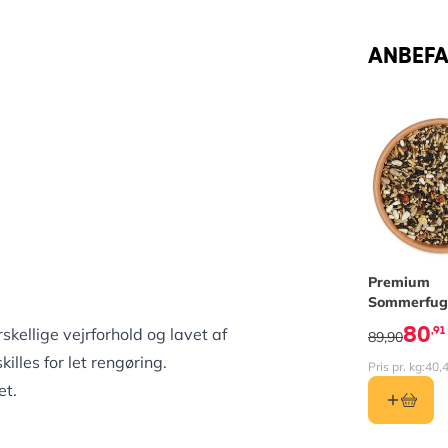
ANBEFAL
Premium
Sommerfug
med hampef
80
,91
kellige vejrforhold og lavet af
89,90
lles for let rengøring.
Pris pr. kg:
40,
et.