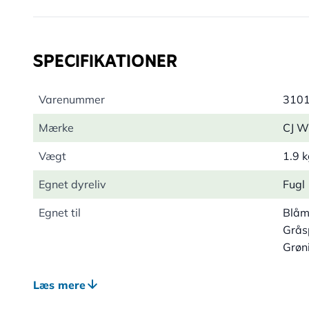
SPECIFIKATIONER
Varenummer
310
Mærke
CJ Wi
Vægt
1.9 
Egnet dyreliv
Fugl
Egnet til
Blåm
Grås
Grøn
Farve
Grøn
Læs mere
Materiale
Plast