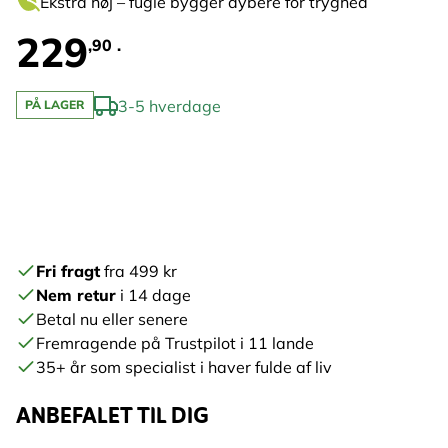
Ekstra høj – fugle bygger dybere for tryghed
229
,90 .
3-5 hverdage
PÅ LAGER
Fri fragt
fra 499 kr
Nem retur
i 14 dage
Betal nu eller senere
Fremragende på Trustpilot i 11 lande
35+ år som specialist i haver fulde af liv
ANBEFALET TIL DIG