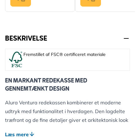
BESKRIVELSE
Fremstillet af FSC® certificeret materiale
EN MARKANT REDEKASSE MED
GENNEMTÆNKT DESIGN
Alura Ventura redekassen kombinerer et moderne
udtryk med funktionalitet i hverdagen. Den lagdelte
træfront og de fine detaljer giver et arkitektonisk look
– samtidig med at den tilbyder fuglene et trygt sted
Læs mere
at yngle.