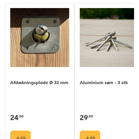
Afdækningsplade Ø 32 mm
Aluminium søm - 3 stk
24
29
,90
,90