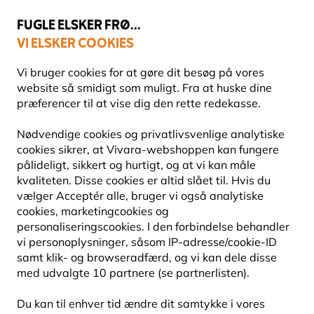
💛
Sensommertilbud
: Spar
op til 15%
!
FUGLE ELSKER FRØ...
VI ELSKER COOKIES
Topbedømt i 11 lande
Fri fragt over 499 kr.
Vi bruger cookies for at gøre dit besøg på vores
website så smidigt som muligt. Fra at huske dine
præferencer til at vise dig den rette redekasse.
Redekasser
Redekasser af træ
Nødvendige cookies og privatlivsvenlige analytiske
cookies sikrer, at Vivara-webshoppen kan fungere
pålideligt, sikkert og hurtigt, og at vi kan måle
NYHED
kvaliteten. Disse cookies er altid slået til. Hvis du
vælger Acceptér alle, bruger vi også analytiske
cookies, marketingcookies og
personaliseringscookies. I den forbindelse behandler
vi personoplysninger, såsom IP-adresse/cookie-ID
samt klik- og browseradfærd, og vi kan dele disse
med udvalgte 10 partnere (se partnerlisten).
Du kan til enhver tid ændre dit samtykke i vores