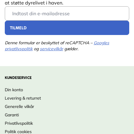
at støtte dyrelivet i haven.
Produceret i Europa:
høj kvalitet og holdbar
Email Address
konstruktion
Udviklet med eksperter:
baseret på viden om fugle
TILMELD
og natur
Rummeligt indre:
ideelt til mejser, spurve og
Denne formular er beskyttet af reCAPTCHA –
Googles
spætmejser
privatlivspolitik
og
servicevilkår
gælder.
Øget sikkerhed:
god afstand fra indgang til rede
Isolerende vægge:
komfort året rundt
Vejrbestandigt design:
tag og dræn holder reden tør
KUNDESERVICE
Nem rengøring:
front kan åbnes
Stabil montering:
sikker ophængning
Din konto
Levering & returret
Generelle vilkår
Garanti
Privatlivspolitik
Politik cookies